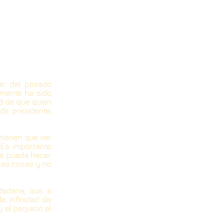
ar del pasado
amente ha sido
ad de que quien
de presidente,
 tienen que ver
 Es importante
ue pueda hacer
 las cosas y no
udadana, que a
e infinidad de
el perjuicio al