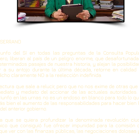
 SERRANO
iunfo del Sí en todas las preguntas de la Consulta Popul
ero, liberan al país de un peligro enorme, que desafortunad
terminados pasajes de nuestra historia, y alejan la posibilid
 a su antojo durante la última década, retorne en calidad 
icho claramente NO a la reelección indefinida.
lectura que sale a relucir, pero que no nos exime de otras que
mediato y mediato del accionar de las actuales autoridades.
riunfo en las urnas no es un endoso en blanco para todo lo q
más bien el aumento de las responsabilidades para hacer bien
 del anterior gobierno.
ca que se quiera profundizar la denominada revolución ci
ico que consiguió fue ofrecer impunidad para la comisión d
que ver con las finanzas públicas, las negociaciones dolosas y 