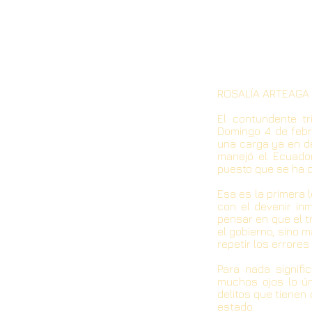
ROSALÍA ARTEAGA
El contundente tr
Domingo 4 de febr
una carga ya en de
manejó el Ecuador
puesto que se ha d
Esa es la primera 
con el devenir in
pensar en que el t
el gobierno, sino 
repetir los errores
Para nada signifi
muchos ojos lo ún
delitos que tienen 
estado.