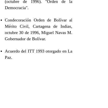
(octubre de 1996). "Orden de la
Democracia".
Condecoración Orden de Bolívar al
Mérito Civil, Cartagena de Indias,
octubre 30 de 1996, Miguel Navas M.
Gobernador de Bolívar.
Acuerdo del ITT 1993 otorgado en La
Paz.
Educadores Comunitarios del
Departamento de Educación Popular
Permanente de Manabí, Mención
Honorífica, Portoviejo, septiembre 8
de 1995.
Premio Usaid - Manaus, 2005.