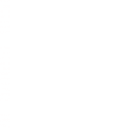
a los
e dos
de la
ar la
ados,
ental
lores
a las
 como
ón, a
as la
n sus
ambién
avelas
rador
a muy
cente
en un
autor
waldo
nto y