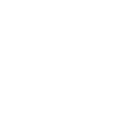
ntegración y Desarrollo de América Latina, FIDAL, que organiz
concursos de Excelencia Educativa, teniendo en ment
objetivos fundamentales, ayudar a mejorar la calidad 
ducación en el país, y ahora en América Latina, y también elev
autoestima de los maestros, que necesitan ser empoder
stimulados, valorados por su entrega y por el papel fundam
que juegan en la formación del talento y de los va
fundamentales.
Pero también FIDAL galardonará en la solemne ceremonia, 
personalidades e instituciones, tanto a nivel nacional
nternacional, que han dedicado su vida a mejorar la educaci
rindar soluciones, a generar espacios. Por ello, serán premiad
undación Odebrecht, por el maravilloso trabajo que realiza
ersoneros en el estado de Bahía, en el Brasil, y la policía, t
rasileña, la mayor Priscilla de Oliveira, pacificadora de las f
n el estado de Río de Janeiro, y el maestro Favio Chávez, gene
e la orquesta de instrumentos reciclados de Cateura, zon
pobre de Paraguay, y también Ernesto Rodríguez Abad, do
niversitario, creador del Festival de Cuentos de Los Silos, 
ermoso pueblo de las Islas Canarias.
llos son ejemplo de dedicación y de entrega, así como el cant
cuatoriano Ricardo Williams, el maestro de la acuarela Os
uñoz Mariño, el sacerdote Juan Botasso, italiano de nacimie