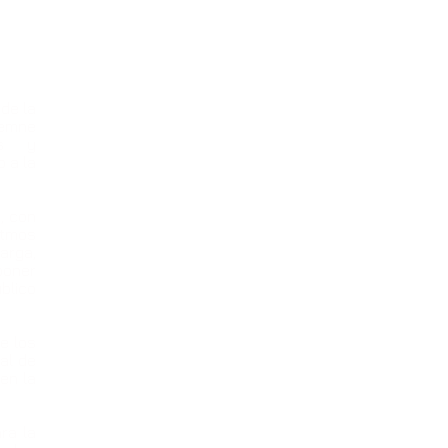
de la
lemne
os y
o a la
, con
itmos
arga,
poner
blico
e los
al de
en la
ra la