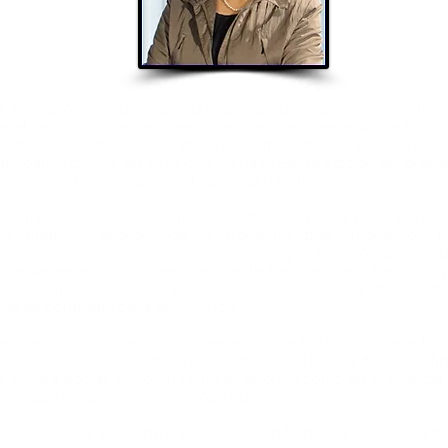
i, este próximo nueve de abril, apenas unos pocos días antes 
elebración del día del maestro ecuatoriano, se realizará la so
premiación de los mejores maestros ecuatorian
atinoamericanos, en ésta, que es ya la Sexta Edición del premi
xcelencia Educativa a nivel nacional y I Internacional.
eremos a los maestros finalistas desfilar por la pasarela roja
los mágicos acordes de la trompeta que entona los r
olemnes, sentiremos sus vibraciones y la emoción que emb
o solamente a los maestros que le han dedicado tiempo a 
or escrito sus experiencias en las aulas, sino también al pú
ue se congrega para aplaudirlos.
s que nunca, o casi nunca, se reconoce la labor abnegada d
uenos maestros, es que generalmente se los ha dejado al fin
a escala social, tanto en remuneraciones como en presencia 
ociedad en la que desempeñan sus actividades.
ste vacío se encuentra empeñada en llenar la Fundación pa