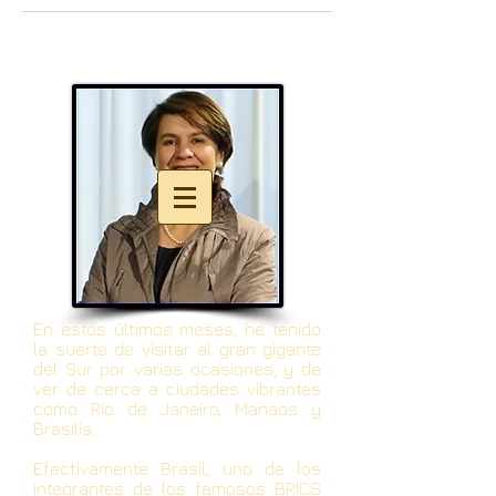
En estos últimos meses, he tenido
la suerte de visitar al gran gigante
del Sur por varias ocasiones, y de
ver de cerca a ciudades vibrantes
como Río de Janeiro, Manaos y
Brasilia.
Efectivamente Brasil, uno de los
integrantes de los famosos BRICS