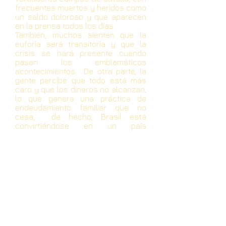
frecuentes muertos y heridos como
un saldo doloroso y que aparecen
en la prensa todos los días.
También, muchos sienten que la
euforia será transitoria y que la
crisis se hará presente cuando
pasen los emblemáticos
acontecimientos. De otra parte, la
gente percibe que todo está más
caro y que los dineros no alcanzan,
lo que genera una práctica de
endeudamiento familiar que no
cesa, de hecho, Brasil está
convirtiéndose en un país
extremadamente caro en cuando a
alquiler de vivienda, a precio de la
comida y de los insumos básicos.
Pese a ello, y también tenemos que
decirlo, la alegría del pueblo no
declina, se percibe en las calles, en
los centros comerciales, en cada
lugar en donde se reúnen, una
alegría contagiosa que ya querrían
muchos para sí.