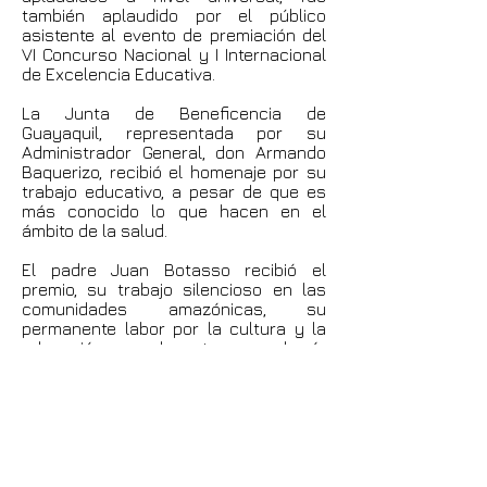
también aplaudido por el público
asistente al evento de premiación del
VI Concurso Nacional y I Internacional
de Excelencia Educativa.
La Junta de Beneficencia de
Guayaquil, representada por su
Administrador General, don Armando
Baquerizo, recibió el homenaje por su
trabajo educativo, a pesar de que es
más conocido lo que hacen en el
ámbito de la salud.
El padre Juan Botasso recibió el
premio, su trabajo silencioso en las
comunidades amazónicas, su
permanente labor por la cultura y la
educación son relevantes para el país
y para el mundo académico
internacional.
Otro hombre que ha construido
institucionalidad a través de la
investigación y la educación es
Plutarco Cisneros, en el Instituto