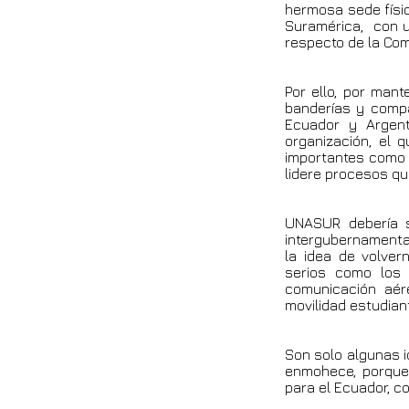
hermosa sede físic
Suramérica, con u
respecto de la Co
Por ello, por man
banderías y compa
Ecuador y Argent
organización, el 
importantes como l
lidere procesos qu
UNASUR debería s
intergubernamenta
la idea de volver
serios como los 
comunicación aér
movilidad estudiant
Son solo algunas 
enmohece, porque 
para el Ecuador, c