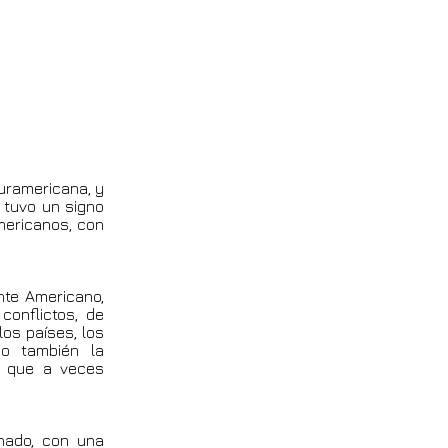
uramericana, y
 tuvo un signo
americanos, con
nte Americano,
conflictos, de
los países, los
o también la
l que a veces
chado, con una