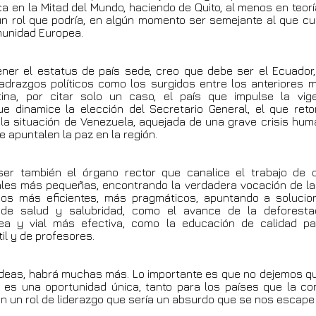
a en la Mitad del Mundo, haciendo de Quito, al menos en teoría
n rol que podría, en algún momento ser semejante al que c
munidad Europea.
tener el estatus de país sede, creo que debe ser el Ecuador
drazgos políticos como los surgidos entre los anteriores 
ina, por citar solo un caso, el país que impulse la vig
que dinamice la elección del Secretario General, el que re
a situación de Venezuela, aquejada de una grave crisis human
e apuntalen la paz en la región.
er también el órgano rector que canalice el trabajo de o
les más pequeñas, encontrando la verdadera vocación de l
nos más eficientes, más pragmáticos, apuntando a solucio
de salud y salubridad, como el avance de la deforesta
ea y vial más efectiva, como la educación de calidad pa
il y de profesores.
ideas, habrá muchas más. Lo importante es que no dejemos
es una oportunidad única, tanto para los países que la c
on un rol de liderazgo que sería un absurdo que se nos escape