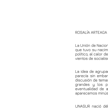
ROSALÍA ARTEAGA
La Unión de Nacio
que tuvo su nacim
político, al calor
vientos de social
La idea de agrupa
parecía sin embar
discusión de temas
grandes y los p
eventualidad de 
aparecemos minúsc
UNASUR nació débi