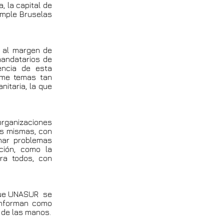
, la capital de
umple Bruselas
, al margen de
mandatarios de
encia de esta
tome temas tan
itaria, la que
rganizaciones
as mismas, con
nar problemas
ción, como la
ra todos, con
 que UNASUR se
onforman como
 de las manos.