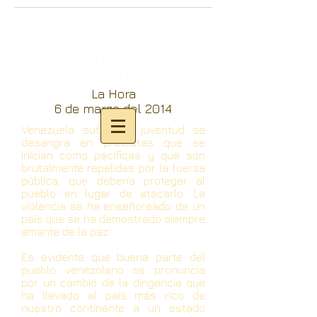
SOLIDARIDAD CON
VENEZUELA
La Hora
6 de marzo del 2014
Venezuela sufre, su juventud se
desangra en protestas que se
inician como pacíficas y que son
brutalmente repelidas por la fuerza
pública, que debería proteger al
pueblo en lugar de atacarlo. La
violencia se ha enseñoreado de un
país que se ha demostrado siempre
amante de la paz.
Es evidente que buena parte del
pueblo venezolano se pronuncia
por un cambio de la dirigencia que
ha llevado al país más rico de
nuestro continente a un estado