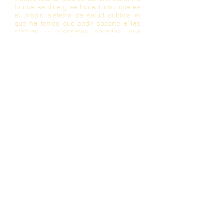
lo que se dice y se hace, tanto, que es
el propio sistema de salud pública el
que ha tenido que pedir soporte a las
clínicas y hospitales privados, que
también ahora se han contagiado de la
crisis, por la falta de pago de deudas
del gobierno a través del propio
Ministerio de Salud Pública y del IESS.
¿Por qué entonces se ataca a una
institución sólida, eficiente, solidaria
como SOLCA? Ahora en que nos
encontramos en la época de las vacas
flacas, se ve la necesidad de recortar
presupuestos, cuando no se tuvo la
previsión de generar fondos que
permitieran solventar la crisis y
enfrentarla de debida manera. La
austeridad es necesaria, pero el recorte
no debe venir por el lado de la salud y
menos todavía a una institución que
lucha contra el cáncer, la pandemia del
siglo.