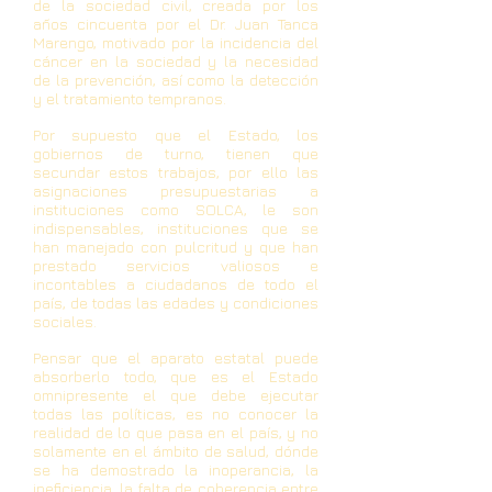
de la sociedad civil, creada por los
años cincuenta por el Dr. Juan Tanca
Marengo, motivado por la incidencia del
cáncer en la sociedad y la necesidad
de la prevención, así como la detección
y el tratamiento tempranos.
Por supuesto que el Estado, los
gobiernos de turno, tienen que
secundar estos trabajos, por ello las
asignaciones presupuestarias a
instituciones como SOLCA, le son
indispensables, instituciones que se
han manejado con pulcritud y que han
prestado servicios valiosos e
incontables a ciudadanos de todo el
país, de todas las edades y condiciones
sociales.
Pensar que el aparato estatal puede
absorberlo todo, que es el Estado
omnipresente el que debe ejecutar
todas las políticas, es no conocer la
realidad de lo que pasa en el país, y no
solamente en el ámbito de salud, dónde
se ha demostrado la inoperancia, la
ineficiencia, la falta de coherencia entre