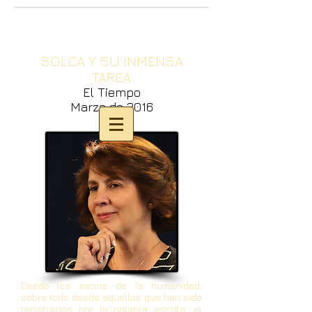
SOLCA Y SU INMENSA
TAREA
El Tiempo
Marzo de 2016
Desde los inicios de la humanidad,
sobre todo desde aquellos que han sido
registrados por la palabra escrita, el