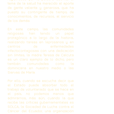
tema de la salud ha merecido el aporte
de gente valiente y generosa, que ha
puesto su contingente de tiempo, de
conocimientos, de recursos, al servicio
de los demás.
En este campo, las comunidades
religiosas han tenido un papel
protagónico a lo largo de la historia,
realizando tareas en leprosarios y en
centros de enfermedades
infectocontagiosas con una dedicación
sin límites; la madre Teresa de Calcuta
es un claro ejemplo de lo dicho, pero
también comunidades como la
dominicana en nuestro medio o las
Siervas de María.
Por ello, cuando se escucha decir que
el Estado puede absorber todo el
trabajo de voluntariado que se hace en
el país, no podemos menos que
admirarnos, más aún, cuando la que
recibe las críticas gubernamentales es
SOLCA, la Sociedad de Lucha contra el
Cáncer del Ecuador, una organización