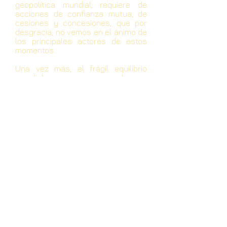
geopolítica mundial, requiere de
acciones de confianza mutua, de
cesiones y concesiones, que por
desgracia, no vemos en el ánimo de
los principales actores de estos
momentos.
Una vez más, el frágil equilibrio
mundial, se ve amenazado por
acciones que en unos casos
pueden ser coyunturales, pero que
en otros demuestran una prolija
preparación y exacerbación de
escenarios.
ROSALÍA ARTEAGA SERRANO.