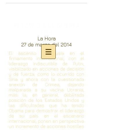
RETORNO A LA GUERRA
FRÍA
La Hora
27 de marzo del 2014
El ascenso de Rusia en el
firmamento internacional, con el
liderazgo indiscutible de Putin,
visibilizado en acciones de decisión
y de fuerza, como lo ocurrido con
Siria y ahora con la cuestionada
anexión de Crimea, dejando
malparada a su vecina Ucrania,
más la, en general, debilitada
posición de los Estados Unidos y
las dificultades que ha tenido
Obama para demostrar el liderazgo
de su país en el escenario
internacional, ponen en perspectiva
un incremento de acciones hostiles