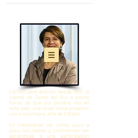
Escribo este artículo desde Seúl, la
capital de Corea del Sur, a pocas
horas de que por primera vez en
este país, una mujer toma posesión
como la primera Jefa de Estado.
Es interesante ver cómo, poco a
poco, los países y continentes van
abriéndose a una participación