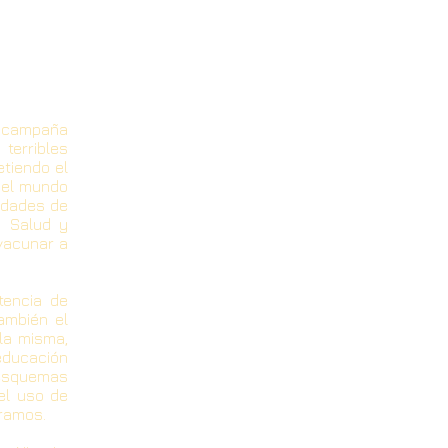
a campaña
terribles
tiendo el
 el mundo
ridades de
a Salud y
vacunar a
tencia de
ambién el
 la misma,
educación
 esquemas
el uso de
tramos.