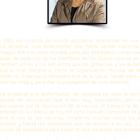
 1985, los rotarios del mundo decidieron emprender en un
ara erradicar una enfermedad que había venido haciendo 
tragos entre la niñez mundial, para ello empezaron comprome
abajo de cada uno de los miembros de los clubes rotarios en
también unirse a los esfuerzos que los gobiernos y las auto
lud a nivel planetario, como la Organización Mundial de l
mbién la Organizació Panamericana de la Salud, hacían para 
dos los niños y así evitar la propagación de esta dolencia.
ra erradicar una enfermedad, se necesita no solo la exis
igadas de vacunación, que si son muy importantes, pero t
eocuparse por la fabricación de la vacuna, el transporte de
nteniendo la cadena de frío, así como también campañas de 
obre el uso de las vacunas, rompiendo muchas veces los
ntales y hasta las tradiciones que se oponen a su uso y 
cnicas de estadística para saber en qué situación nos encon