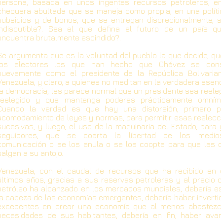
persona, basada en unos ingentes recursos petroleros, e
chequera abultada que se maneja como propia, en una políti
subsidios y de bonos, que se entregan discrecionalmente, s
indiscutible?. Sea el que defina el futuro de un país q
encuentra brutalmente escindido?.
Se argumenta que es la voluntad del pueblo la que decide, q
los electores los que han hecho que Chávez se con
nuevamente como el presidente de la República Bolivaria
Venezuela, y claro, a quienes no meditan en la verdadera esen
la democracia, les parece normal que un presidente sea reele
reelegido y que mantenga poderes prácticamente omním
Cuando la verdad es que hay una distorsión, primero p
acomodamiento de leyes y normas, para permitir esas reelec
sucesivas, y luego, el uso de la maquinaria del Estado, para
seguidores, que se coarta la libertad de los medi
comunicación o se los anula o se los coopta para que las 
salgan a su antojo.
Venezuela, con el caudal de recursos que ha recibido en 
últimos años, gracias a sus reservas petroleras y al precio 
petróleo ha alcanzado en los mercados mundiales, debería e
la cabeza de las economías emergentes, debería haber inverti
excedentes en crear una economía que al menos abastezc
necesidades de sus habitantes, debería en fin, haber ava