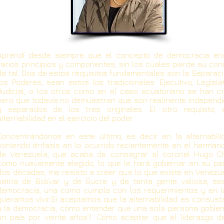
Aprendí desde siempre que el concepto de democracia en
varios principios y componentes, sin los cuales pierde su con
de tal. Dos de estos requisitos fundamentales son la Separac
los Poderes, sean estos los tradicionales: Ejecutivo, Legisla
Judicial, o los otros como en el caso ecuatoriano se han c
pero que todavía no demuestran que son realmente independi
y separados de los tres originales. El otro requisito, 
alternabilidad en el ejercicio del poder.
Concentrándonos en este último, es decir en la alternabili
poniendo énfasis en lo ocurrido recientemente en el herman
de Venezuela, que acaba de consagrar al coronel Hugo C
como nuevamente elegido, lo que le hará gobernar en su paí
dos décadas, me resisto a creer que lo que existe en Venezue
patria de Bolívar y de Sucre y de tanta gente valiosa, se
democracia, una como cumpla con los requerimientos y en l
queramos vivir.Si aceptamos que la alternabilidad es consust
a la democracia, cómo entender que una sola persona gobier
un país por veinte años?. Cómo aceptar que el liderazgo d