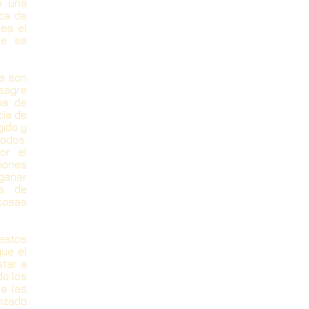
n una
ca de
ea el
ue se
ue son
sagre
na de
cia de
gido y
odos.
or el
ciones
 ganar
os de
cosas
estos
que el
star a
do los
a las
nzado