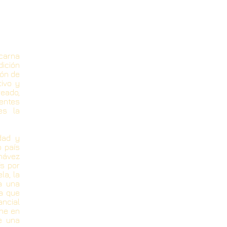
carna
dición
ión de
tivo y
reado,
entes
es la
dad y
o país
hávez
s por
la, la
a una
a que
ancial
ne en
e una