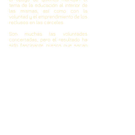
tema de la educación al interior de
las mismas, así como con la
voluntad y el emprendimiento de los
reclusos en las cárceles.
Son muchas las voluntades
concertadas, pero el resultado ha
sido fascinante, presos que sacan
en una catarsis maravillosa, sus
pesares y dolores, composiciones
literarias verdaderamente vailosas,
autoestima y una especie de forma
de evasión a través de la palabra.
Estoy pensando que de esta
experiencia queda en limpio la idea
de que existen otros sistemas para
rehabilitar y tal vez reinsertar a las
personas que han delinquido, que
han pagado con su libertad, que es
el derecho que pierden, pero que
necesitan encontrar un camino
para no volver a delinquir, que