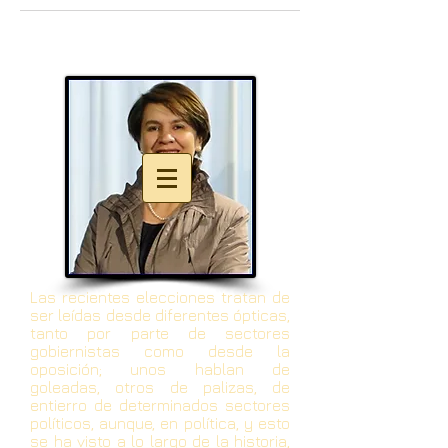
Las recientes elecciones tratan de
ser leídas desde diferentes ópticas,
tanto por parte de sectores
gobiernistas como desde la
oposición; unos hablan de
goleadas, otros de palizas, de
entierro de determinados sectores
políticos, aunque, en política, y esto
se ha visto a lo largo de la historia,