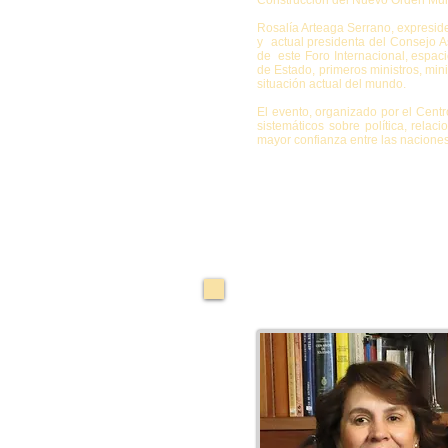
Construcción del Nuevo Orden Mun
Rosalía Arteaga Serrano, expresid
y actual presidenta del Consejo A
de este Foro Internacional, espac
de Estado, primeros ministros, min
situación actual del mundo.
El evento, organizado por el Cent
sistemáticos sobre política, rela
mayor confianza entre las naciones