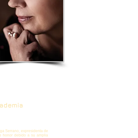
cademia
ga Serrano, expresidenta de
de honor debido a su amplia