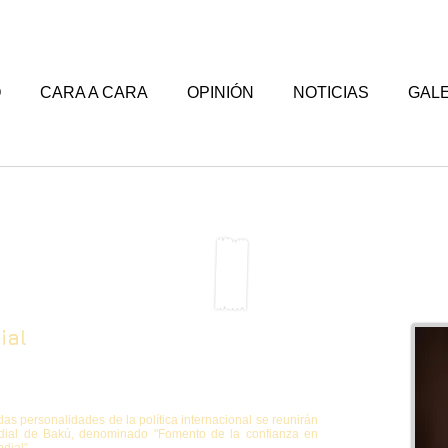
O
CARA A CARA
OPINIÓN
NOTICIAS
GALE
ial
das personalidades de la política internacional se reunirán
undial de Bakú, denominado "Fomento de la confianza en