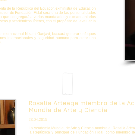
dial”.
enta de la República del Ecuador, exministra de Educación
sesor de Fundación Fidal será una de las personalidades
io que congregará a varios mandatarios y exmandantarios
istros y académicos líderes, con el propósito de evaluar la
ro Internacional Nizami Ganjavi, buscará generar enfoques
ciones internacionales y seguridad humana para crear una
.
Rosalía Arteaga miembro de la A
Mundia de Arte y Ciencia
23.04.2015
La Academia Mundial de Arte y Ciencia nombra a Rosalía Artea
la República y principal de Fundación Fidal, como miembro 