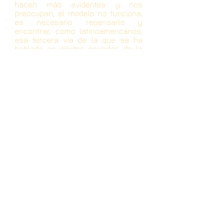
hacen más evidentes y nos
preocupan, el modelo no funciona,
es necesario repensarlo y
encontrar, como latinoamericanos,
esa tercera vía de la que se ha
hablado en ciertos períodos de la
historia, pero que no nos atrevemos
a crear.
ROSALÍA ARTEAGA SERRANO.