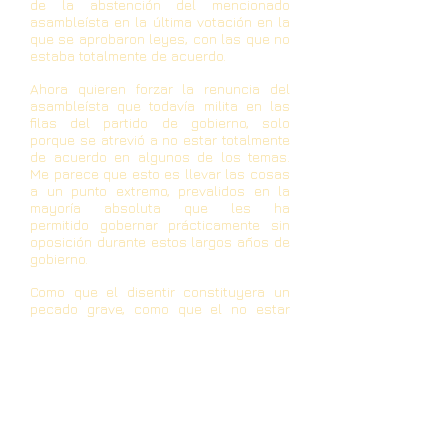
de la abstención del mencionado
asambleísta en la última
votación en la
que se aprobaron leyes, con las que no
estaba totalmente de
acuerdo.
Ahora quieren forzar la renuncia del
asambleísta que todavía milita en las
filas
del partido de gobierno, solo
porque se atrevió a no estar totalmente
de
acuerdo en algunos de los temas.
Me parece que esto es llevar las cosas
a un
punto extremo, prevalidos en la
mayoría absoluta que les ha
permitido
gobernar prácticamente sin
oposición durante estos largos años de
gobierno.
Como que el disentir constituyera un
pecado grave, como que el no estar
de
acuerdo llevara a generar
desconfianza, solo por el hecho de
atreverse a
pensar diferente y a
manifestarlo.
En otros tiempos, tener mayoría ya
habría sido más que suficiente, parece
que
ahora no se conforman con menos