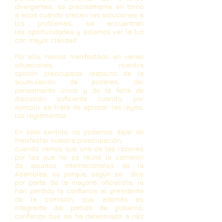
divergentes, es precisamente en torno
a
ellos cuando crecen las soluciones a
los problemas, se encuentran
las
oportunidades y solemos ver la luz
con mayor claridad.
Por ello, hemos manifestado en varias
situaciones, nuestra
opinión
preocupada respecto de la
acumulación de poderes, del
pensamiento único y
de la falta de
discusión suficiente cuando, por
ejemplo, se trata de aprobar las
leyes,
los reglamentos.
En este sentido, no podemos dejar de
manifestar nuestra preocupación,
cuando vemos que una de las razones
por las que no se reúne la comisión
de
asuntos internacionales de la
Asamblea, es porque, según se dice
por parte de
la mayoría oficialista, le
han perdido la confianza al presidente
de la comisión,
que, además es
integrante del partido de gobierno;
confianza que se ha
deteriorado a raíz