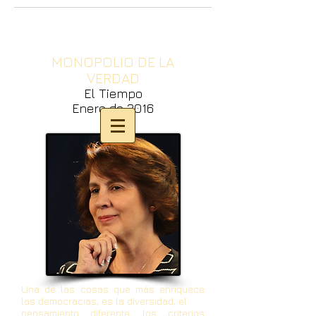
MONOPOLIO DE LA
VERDAD
El Tiempo
Enero de 2016
Una de las cosas que más enriquece
las democracias, es la diversidad, el
pensamiento diferente, los criterios