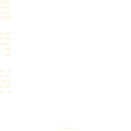
i bien
es en
o los
nomía
.
otras
e fin
imas,
a, de
r las
iva o
ue en
pacio
as de
ros y
Contacto