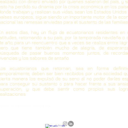
realizado con dinero enviado por quienes salieron del país, y s
esto ha perdido su dinamia por la crisis económica en los país
donde trabajan y realizan sus vidas, sean los Estados Unidos 
países europeos, sigue siendo un importante motor de la eco
nacional las remesas enviadas para el sustento de las familias
En estos días, hay un flujo de ecuatorianos residentes en 
latitudes, retornando a su país, por la temporada navideña o d
de año, para un reencuentro que a veces se realiza entre lágr
pero que tiene también mucho de alegría, de esperanz
búsqueda de pasar buenos momentos juntos, de recorda
vivencias y los sabores de antaño.
Los ecuatorianos que retornan, sea en forma definit
temporalmente, deben ser bien recibidos por una sociedad q
cierta manera los expulsó de su seno al no poder darles es
para conseguir su sustento o para hacer frente a sus ansi
superación, y que debe sentir como propios sus log
realizaciones.
ROSALÍA ARTEAGA SERRANO.