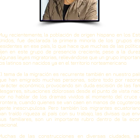
Muy recientemente, la población de origen hispano en los Es
Unidos, fue declarada la primera minoría de los grupos ét
residentes en ese país, lo que hace que muchas de las polític
fijen en este grupo de presencia creciente, pese a la dure
algunas leyes migratorias, relievándose que un grupo importan
los latinos son nacidos ya en el territorio norteamericano.
El tema de la migración es recurrente también en nuestro país
que han emigrado muchas personas, sobre todo por razon
carácter económico, provocando sin duda escisión de las fami
desgarres, situaciones dolorosas desde el punto de vista naci
por no hablar de los dramas vividos al momento del cruce 
frontera, cuando quienes se van caen en manos de coyoteros
gente inescrupulosa. Pero también los migrantes ecuatoriano
han traído riqueza al país con su trabajo, las divisas que env
sus familiares, son un importante rubro dentro de la eco
nacional.
Muchas de las construcciones en diversas ciudades, s