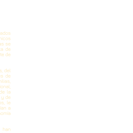
tados
nicos
as se
za de
te de
, del
es de
lias,
onal;
de la
 y de
s, le
ían a
nomía
e han