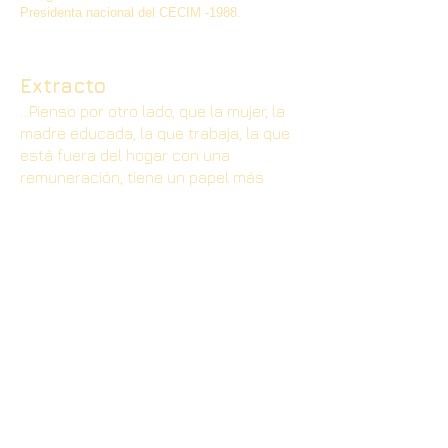
Presidenta nacional del CECIM -1988.
Extracto
...Pienso por otro lado, que la mujer, la
madre educada, la que trabaja, la que
está fuera del hogar con una
remuneración, tiene un papel más
fundamental, más clave todavía.
Pretendo, pues, que la mujer educada,
esta mujer que está más capacitada
tiene que guiar las otras mujeres,
tiene que hacer conciencia entre
todas las mujeres, entre estos
millares de amas de casas, cuyo
papel relievo, pues su papel como ama
de casa, no es inferior, no es
secundario al trasmitir cultural, al ser
un medio de comunicación están