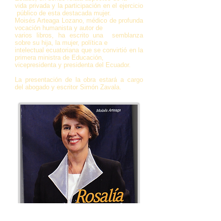
vida privada y la participación en el ejercicio
público de esta destacada mujer.
Moisés Arteaga Lozano, médico de profunda
vocación humanista y autor de
varios libros, ha escrito una semblanza
sobre su hija, la mujer, política e
intelectual ecuatoriana que se convirtió en la
primera ministra de Educación,
vicepresidenta y presidenta del Ecuador.
La presentación de la obra estará a cargo
del abogado y escritor Simón Zavala.