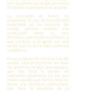
son requeridas por el ejecutivo para
fortalecer su presencia en el poder.
La concesión de bonos, de
prebendas, el uso de la publicidad
basándose en los recursos del
Estado, generan también una
conducción hacia un voto
afirmativo, que impide la reflexión y
que conduce a la gente por una
senda que no es la mejor para los
ciudadanos.
El uso y abuso de los recursos del
estado, para promocionar las tesis
del gobierno, es algo que repugna,
que nos lleva a pensar en
regímenes totalitarios en los que
impera aquello que hemos dado en
llamar una dictadura plebiscitaria,
que tiene la envoltura de la
democracia, pero que en el fondo
no lo es.
Ojalá en estos días posteriores a la