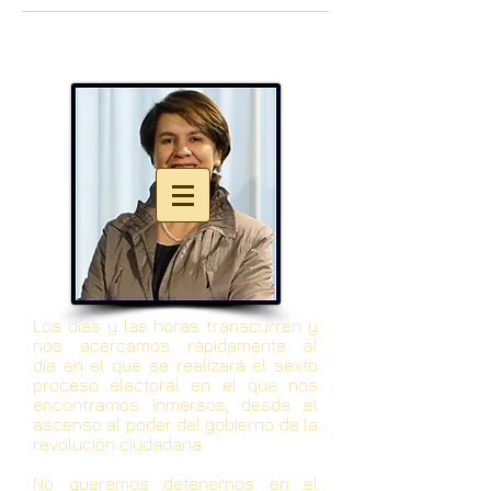
Los días y las horas transcurren y
nos acercamos rápidamente al
día en el que se realizará el sexto
proceso electoral en el que nos
encontramos inmersos, desde el
ascenso al poder del gobierno de la
revolución ciudadana.
No queremos detenernos en el