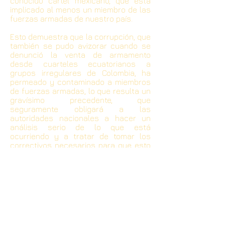
conocido cartel mexicano, que está
implicado al menos un miembro de las
fuerzas armadas de nuestro país.
Esto demuestra que la corrupción, que
también se pudo avizorar cuando se
denunció la venta de armamento
desde cuarteles ecuatorianos a
grupos irregulares de Colombia, ha
permeado y contaminado a miembros
de fuerzas armadas, lo que resulta un
gravísimo precedente, que
seguramente obligará a las
autoridades nacionales a hacer un
análisis serio de lo que está
ocurriendo y a tratar de tomar los
correctivos necesarios para que esto
no se repita y peor aún se expanda
como un cáncer en proceso de
metástasis.
Estamos pagando caro el no haber
abierto los ojos a tiempo para al
menos avizorar lo que estaba
ocurriendo, ahora, en que no