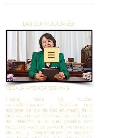
LAS COMPLICIDADES
ROSALÍA ARTEAGA SERRANO
Hasta hace no mucho,
considerábamos al Ecuador una
especie de isla de paz en medio de lo
que ocurría en términos de violencia
en relación a lo que pasaba con
nuestros vecinos tanto del norte como
del sur, y despertamos de sopetón
con lo ocurrido en este año con los