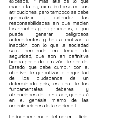
excesos, ir más allá de lo que
manda la ley, extralimitarse en sus
atribuciones, pero tampoco se debe
generalizar y extender las
responsabilidades sin que medien
las pruebas y los procesos, lo que
puede generar peligrosos
antecedentes y hasta motivar la
inacción, con lo que la sociedad
sale perdiendo en temas de
seguridad, que son en definitiva
buena parte de la razón de ser del
Estado, que debe cumplir con el
objetivo de garantizar la seguridad
de los ciudadanos de un
determinado país, es una de los
fundamentales deberes y
atribuciones de un Estado, que está
en el genésis mismo de las
organizaciones de la sociedad.
La independencia del poder judicial
es indispensable para la vigencia
de la república, sin esa
independencia no hay garantías