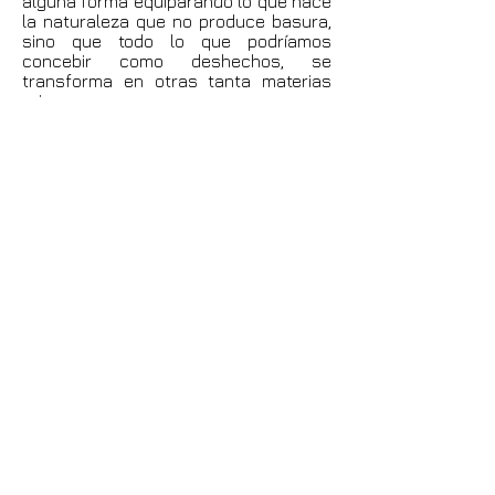
alguna forma equiparando lo que hace
la naturaleza que no produce basura,
sino que todo lo que podríamos
concebir como deshechos, se
transforma en otras tanta materias
primas.
¿Seremos capaces los seres
humanos de trabajar estos ciclos
naturales de la economía circular? ya
hay tratativas exitosas, deberemos
para ello hacer uso de nuestro
sentido común, basándonos en los
principios éticos y adquiriendo o
asumiendo la suficiente humildad para
aprender de la propia naturaleza, de
los animales y plantas, lo que éstos
tienen que enseñarnos al respecto.
<< Atrás
© 2020 - For the Global
Tansition
Webmaster Login