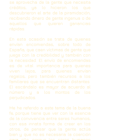
se aprovecha de la gente que necesita
créditos, ya lo hicieron los que
descubrieron el arte de la piramidación,
recibiendo dinero de gente ingenua o de
aquellos que quieren ganancias
rápidas.
En esta ocasión se trata de quienes
envían encomiendas, sobre todo de
España, que caen víctimas de gente que
juega con la credibilidad y también con
la necesidad. El envío de encomiendas
es de vital importancia para quienes
viven lejos, para quienes envían
regalos, pero también recursos a los
familiares que se encuentran distantes.
El escándalo es mayor de acuerdo al
número y a los montos de los
perjudicados.
Me he referido a este tema de la buena
fe, porque tiene que ver con la esencia
de la convivencia entre seres humanos,
con esa innata forma de creer en los
otros, de pensar que la gente actúa
bien y que no es necesaria la coerción
para ello, porque los seres humanos