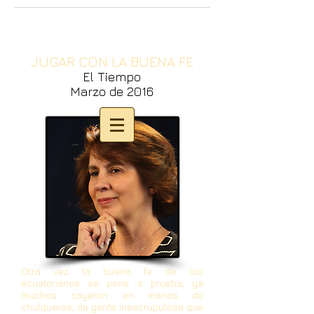
JUGAR CON LA BUENA FE
El Tiempo
Marzo de 2016
Otra vez la buena fe de los
ecuatorianos se pone a prueba, ya
muchos cayeron en manos de
chulqueros, de gente inescrupulosa que