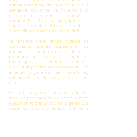
somos solidarios, decimos aquello que
sentimos, actuamos de acuerdo a lo
ofrecido, por lo tanto no deberíamos
andar a la defensiva. Me parece que
aspirar a esa vida civilizada no debería
ser calificada como una ingenuidad.
Si tenemos unas reglas básicas de
convivencia que se respeten, si nos
ponemos de acuerdo en cumplir esos
presupuestos conjuntos, podemos
hacer que las sociedades funcionen,
sin que el planeta se convierta en una
inmensa jungla en la que impere la ley
del más fuerte, del más vivo, del más
pillo.
Me repugna pensar en que cada vez
más los principios se violentan, que se
juega con la credulidad de la gente, que
cada vez más nos acostumbramos a
dudar del que está en frente de
nosotros, que cada vez se transforma
en realidad aquella vieja conseja del
"piensa mal y acertarás" o de que "el
hombre es lobo del hombre". ¡Qué triste