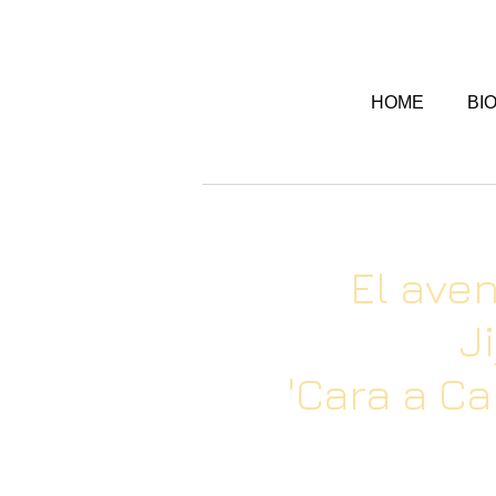
HOME
BI
El ave
J
'Cara a Ca