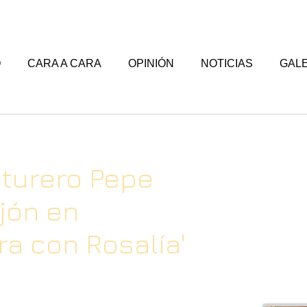
O
CARA A CARA
OPINIÓN
NOTICIAS
GALE
nturero Pepe
ijón en
ra con Rosalía'