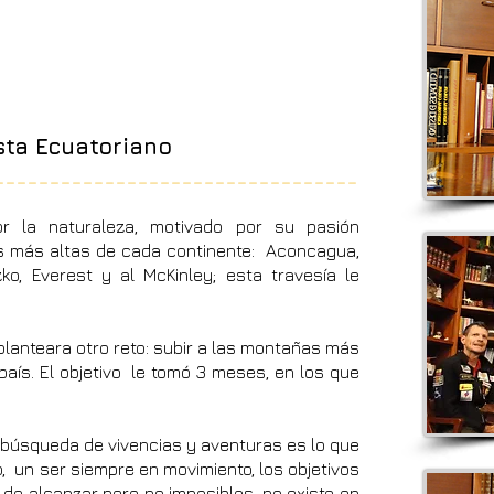
sta Ecuatoriano
_________________________________
or la naturaleza, motivado por su pasión
s más altas de cada continente: Aconcagua,
szko, Everest y al McKinley; esta travesía le
planteara otro reto: subir a las montañas más
país. El objetivo le tomó 3 meses, en los que
su búsqueda de vivencias y aventuras es lo que
o, un ser siempre en movimiento, los objetivos
 de alcanzar pero no imposibles, no existe en