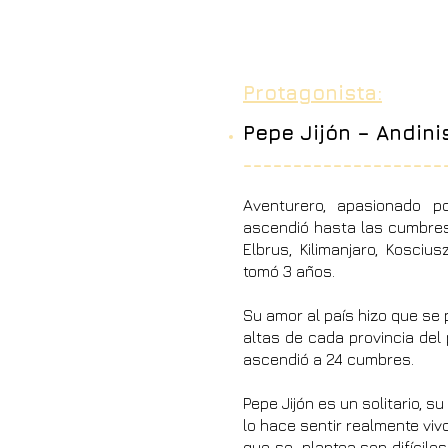
Protagonista:
Pepe Jijón – Andini
______________
______
Aventurero, apasionado p
ascendió hasta las cumbre
Elbrus, Kilimanjaro, Kosciu
tomó 3 años.
Su amor al país hizo que se 
altas de cada provincia del 
ascendió a 24 cumbres.
Pepe Jijón es un solitario, 
lo hace sentir realmente viv
que se plantea son difíciles