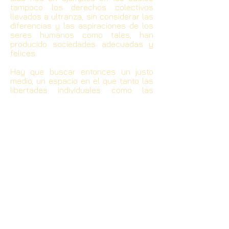
tampoco los derechos colectivos
llevados a ultranza, sin considerar las
diferencias y las aspiraciones de los
seres humanos como tales, han
producido sociedades adecuadas y
felices.
Hay que buscar entonces un justo
medio, un espacio en el que tanto las
libertades individuales como las
colectivas puedan tener espacios, en
donde primen los valores y en donde
el ser humano tanto individualmente
como en su calidad de género
humano, puedan encontrar los
caminos y los andariveles que, dentro
de la sustentabilidad que ahora más
que nunca requerimos, puedan
encontrar cabida y capacidad de
convivencia y avance.
Así, la independencia de una ciudad
como Cuenca, sus celebraciones
justas, nos llevan a otras reflexiones y
pensamientos: saber que la voluntad