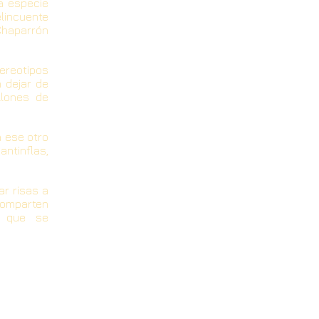
sa especie
elincuente
Chaparrón
ereotipos
 dejar de
llones de
 ese otro
ntinflas,
r risas a
comparten
s que se