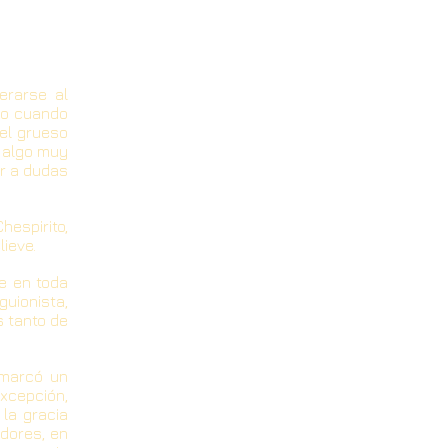
erarse al
do cuando
el grueso
 algo muy
ar a dudas
espirito,
ieve.
e en toda
guionista,
s tanto de
 marcó un
xcepción,
la gracia
adores, en