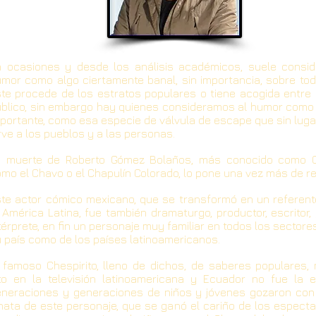
 ocasiones y desde los análisis académicos, suele consid
mor como algo ciertamente banal, sin importancia, sobre to
te procede de los estratos populares o tiene acogida entre 
blico, sin embargo hay quienes consideramos al humor como
portante, como esa especie de válvula de escape que sin lug
rve a los pueblos y a las personas.
a muerte de Roberto Gómez Bolaños, más conocido como Ch
mo el Chavo o el Chapulín Colorado, lo pone una vez más de rel
te actor cómico mexicano, que se transformó en un referent
 América Latina, fue también dramaturgo, productor, escritor, 
térprete, en fin un personaje muy familiar en todos los sectore
 país como de los países latinoamericanos.
 famoso Chespirito, lleno de dichos, de saberes populares,
to en la televisión latinoamericana y Ecuador no fue la e
neraciones y generaciones de niños y jóvenes gozaron con 
nata de este personaje, que se ganó el cariño de los espect