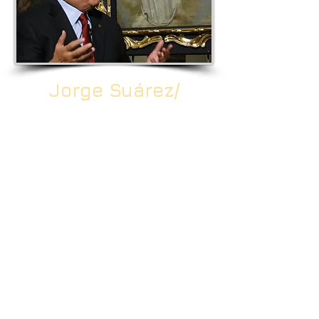
Jorge Suárez/
Crítico
cinematográfico