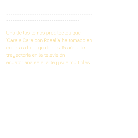
________________________________________
__________________________________
Uno de los temas predilectos que
‘Cara a Cara con Rosalía’ ha tomado en
cuenta a lo largo de sus 15 años de
trayectoria en la televisión
ecuatoriana es el arte y sus múltiples
manifestaciones. Dentro de ese
maravilloso mundo han sido varios los
exponentes ecuatorianos y
extranjeros de las artes plásticas que
han participado en el programa.
Universos creativos particulares,
inspiraciones singulares y obras con
valoraciones y percepciones
impredecibles, son algunas de las
cualidades que ‘Cara a Cara con