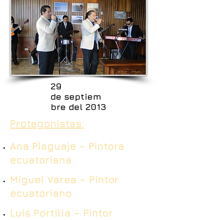
29
de
septiem
bre
del 2013
Protagonistas:
Ana Piaguaje – Pintora
ecuatoriana
Miguel Varea – Pintor
ecuatoriano
Luis Portilla – Pintor