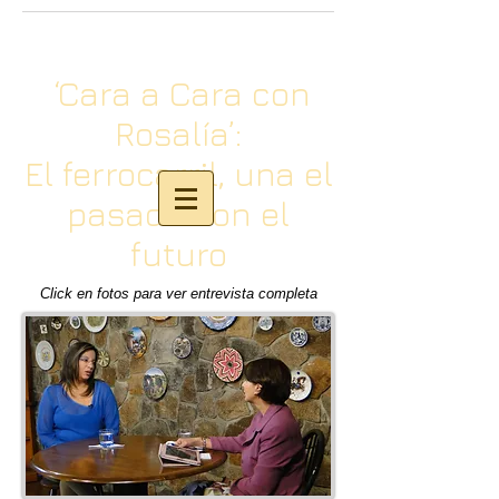
‘Cara a Cara con
Rosalía’:
El ferrocarril, una el
pasado con el
futuro
Click en fotos para ver entrevista completa