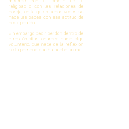
meterse con el ámbito de lo
religioso o con las relaciones de
pareja, en la que muchas veces se
hace las paces con esa actitud de
pedir perdón.
Sin embargo pedir perdón dentro de
otros ámbitos aparece como algo
voluntario, que nace de la reflexión
de la persona que ha hecho un mal,
y que quiere repararlo impetrando
ese perdón, que también se
concede de buena voluntad. Pero
aquello de la pedida de perdón
pública obligatoria, como un
mecanismo de reparación viene a
ser algo, al menos, como traído por
los cabellos.
En el tema que comentamos y con
los protagonistas del asunto, el
presidente de los Estados Unidos y
el de Venezuela, viene a ser poco
oportuna esa especie de chantaje