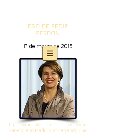
ESO DE PEDIR
PERDÓN
El Tiempo
17 de marzo de 2015
La expresión del presidente
venezolano Maduro, impetrando que