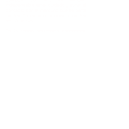
indispensable tener cuidado y evitar el
contacto con el mercurio que es parte
de los focos ahorradores o de los
termómetros.
En la región amazónica continental;
nos referimos por Amazonía
Continental a la sumatoria de los
territorios de los ocho países que
comparten la cuenca del río
Amazonas; uno de los serios
problemas, es la contaminación por
mercurio causada por la minería, lo
que hace que las aguas de la mayor
parte de los ríos de la región, tengan
mercurio que contamina a los peces y
estos a los seres humanos.
Esta información de la adscripción de
un país tan poderoso como Los
Estados Unidos de Norte América y la
ratificación por los órganos regulares,
es una buena noticia, indica que la
lucha por evitar las dramáticas