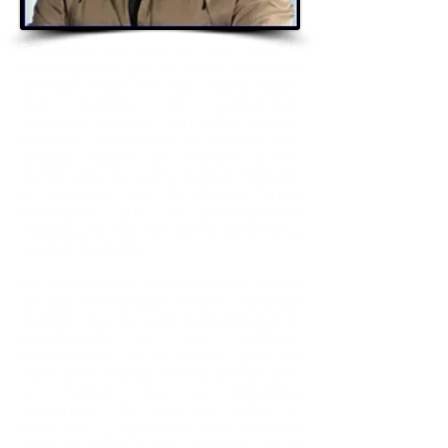
En estos tiempos en los que la
preocupación por el medio ambiente
se hace cada vez más visible, sobre
todo cuando las catástrofes
naturales arrasan con vidas, casas,
puentes, carreteras o cuando las
sequías asolan los campos y les
quitan vida, es bueno pensar también
en acciones que de alguna forma
atestiguan que la preocupación
rebasa y va más allá de las palabras y
va a las acciones.
En este sentido, resaltamos el hecho
de que los Estados Unidos, potencia
mundial que ha sido frecuentemente
cuestionada en sus políticas
ambientales, es el primer país en
ratificar el tratado contra el mercurio,
un tratado que se denomina
Convención de Minamata sobre el
mercurio", y que lleva este nombre
para recordar a las víctimas de la