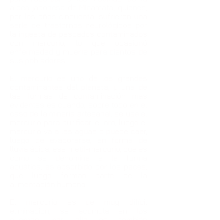
aldea japonesa de Minamata, quienes,
por los años cincuenta, sufrieron una
serie de trastornos neurológicos por
la ingesta de pescados contaminados
con mercurio, lo que ocasionó
enfermedad y muerte para cientos de
sus pobladores.
El mercurio es uno de los grandes
contaminantes del planeta, y una de
las formas de contaminación mas
evidentes es cuando, sobre todo en el
caso de la minería artesanal, se usa el
mercurio para purificar el oro, luego el
mercurio va a las aguas o puede caer,
luego de evaporarse, en forma de
lluvia ácida, ese metil-mercurio, que es
como se denomina a la forma
acuática, es absorbido por los peces,
que luego forman parte de la
alimentación humana.
El mercurio es de muy difícil
eliminación, se acumula en los
cuerpos, por ello es también