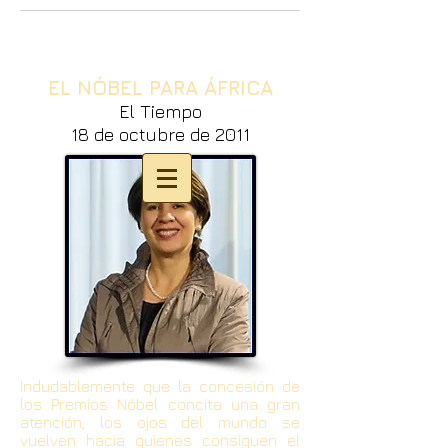
EL NÓBEL PARA ÁFRICA
El Tiempo
18
de octubre de 2011
Indudablemente que la concesión de
los Premios Nóbel concita una gran
atención, los ojos del mundo se
vuelven hacia quienes consiguen el