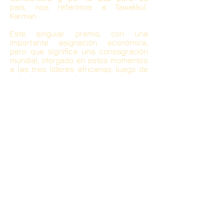
país, nos referimos a Tawakkul
Karman.
Este singular premio, con una
importante asignación económica,
pero que significa una consagración
mundial, otorgado en estos momentos
a las tres líderes africanas, luego de
todo lo que está atravesando este
continente, con las revueltas que han
conmovido al mundo, para derrocar a
dictaduras de larga data, le dicen
también a sus propios pueblos, del
valor de la lucha pacífica, del valor de
las ideas, de la perseverancia, del
demostrar con el ejemplo que otras
vías y otros caminos son posibles.
África ocupa generalmente los
titulares de los periódicos y las
aperturas de los noticieros televisivos
y radiofónicos o por el internet,
cuando ocurren malas noticias,
cuando la hambruna asola sus
territorios, cuando baños de sangre