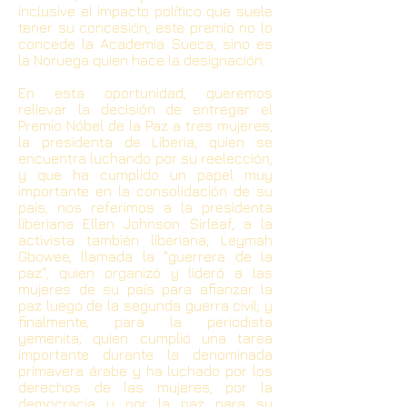
inclusive el impacto político que suele
tener su concesión; este premio no lo
concede la Academia Sueca, sino es
la Noruega quien hace la designación.
En esta oportunidad, queremos
relievar la decisión de entregar el
Premio Nóbel de la Paz a tres mujeres,
la presidenta de Liberia, quien se
encuentra luchando por su reelección,
y que ha cumplido un papel muy
importante en la consolidación de su
país, nos referimos a la presidenta
liberiana Ellen Johnson Sirleaf, a la
activista también liberiana, Leymah
Gbowee, llamada la "guerrera de la
paz", quien organizó y lideró a las
mujeres de su país para afianzar la
paz luego de la segunda guerra civil; y
finalmente, para la periodista
yemenita, quien cumplió una tarea
importante durante la denominada
primavera árabe y ha luchado por los
derechos de las mujeres, por la
democracia y por la paz para su