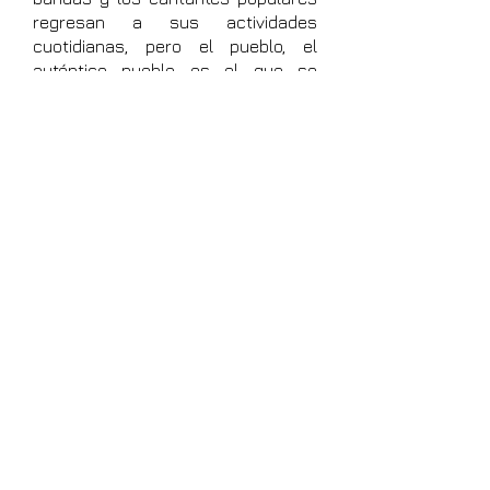
regresan a sus actividades
cuotidianas, pero el pueblo, el
auténtico pueblo es el que se
despierta en medio de la dura
realidad de unas medidas que
generan el famoso chuchaqui, es
decir esa sensación de una mezcla
de dolor de cabeza, sed,
descomposición del cuerpo, de frío,
y, en algunas ocasiones, de vómito
imposible de contener.
ROSALÍA ARTEAGA SERRANO.