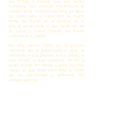
las fichas o piezas, que son seres
humanos, van también moviéndose al
arbitrio de la voluntad suprema, es decir
de quien tiene la capacidad de mover
todas las fichas; en la política, es el
jefe, el gobernante, el que hace uso de
su poder y mueve también las fichas
políticas a su antojo.
Por ello, vemos como en la política
nacional, es el gobernante el que va
moviendo a sus peones, a sus alfiles, a
sus torres, a sus caballos, en fin a
quien puede, sin darse cuenta muchas
veces de que debe colocarse al frente
de las decisiones y enfrentar las
consecuencias.
En el caso ecuatoriano, vemos como las
diversas fichas, como por arte de magia,
van ocupando ministerios y cargos, a
veces tan disímiles que no se puede
creer; así los ministros de estado que
estaban en una determinada posición,
cuando hay remezones en el gabinete,
se ubican en otro ministerio, y otro y
otro, dejando la sensación o que saben