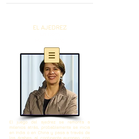
EL AJEDREZ
La Hora
Marzo-2016
El juego del ajedrez se remonta a
milenios atrás, probablemente se inicia
en India o en China y pasa a través de
los árabes, al continente europeo, con