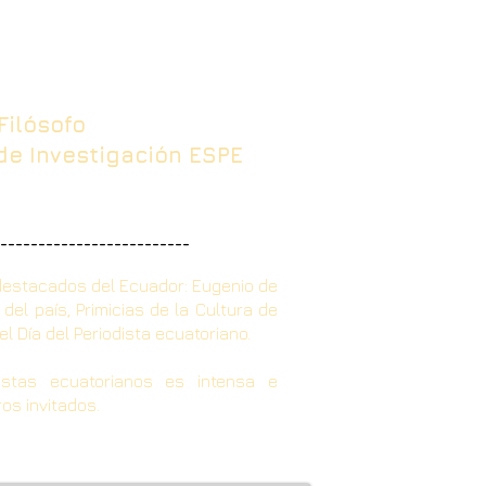
Filósofo
 de Investigación ESPE
_________________________
 destacados del Ecuador: Eugenio de
del país, Primicias de la Cultura de
l Día del Periodista ecuatoriano.
istas ecuatorianos es intensa e
ros invitados.