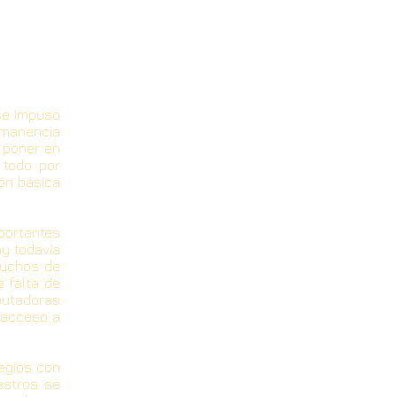
se impuso
ermanencia
e poner en
 todo por
ión básica
portantes
ay todavía
muchos de
e falta de
putadoras
l acceso a
egios con
estros se