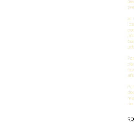
de
pr
Si
lo
ca
pr
cu
ed
Po
pa
es
añ
Po
do
me
de 
RO