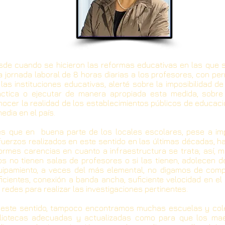
sde cuando se hicieron las reformas educativas en las que 
a jornada laboral de 8 horas diarias a los profesores, con p
las instituciones educativas, alerté sobre la imposibilidad d
áctica o ejecutar de manera apropiada esta medida, sobre
nocer la realidad de los establecimientos públicos de educac
edia en el país.
es que en buena parte de los locales escolares, pese a im
fuerzos realizados en este sentido en las últimas décadas, h
ormes carencias en cuanto a infraestructura se trata; así, 
los no tienen salas de profesores o si las tienen, adolecen d
uipamiento, a veces del más elemental, no digamos de com
ficientes, conexión a banda ancha, suficiente velocidad en e
 redes para realizar las investigaciones pertinentes.
 este sentido, tampoco encontramos muchas escuelas y col
bliotecas adecuadas y actualizadas como para que los ma