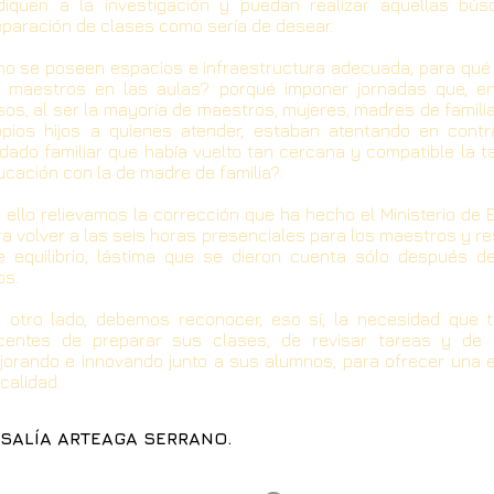
diquen a la investigación y puedan realizar aquellas bú
eparación de clases como sería de desear.
 no se poseen espacios e infraestructura adecuada, para qué 
s maestros en las aulas? porqué imponer jornadas que, 
sos, al ser la mayoría de maestros, mujeres, madres de famili
opios hijos a quienes atender, estaban atentando en cont
idado familiar que había vuelto tan cercana y compatible la t
ucación con la de madre de familia?.
r ello relievamos la corrección que ha hecho el Ministerio de
ra volver a las seis horas presenciales para los maestros y r
e equilibrio; lástima que se dieron cuenta sólo después d
os.
r otro lado, debemos reconocer, eso sí, la necesidad que t
centes de preparar sus clases, de revisar tareas y de 
jorando e innovando junto a sus alumnos, para ofrecer una 
calidad.
SALÍA ARTEAGA SERRANO.