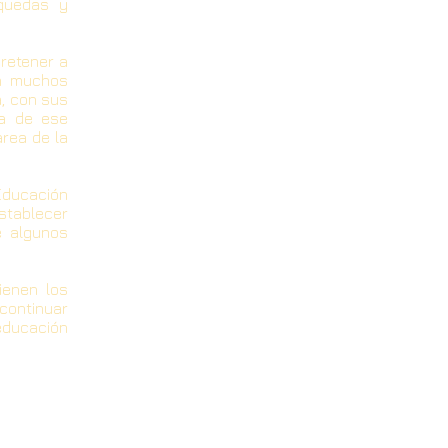
squedas y
retener a
en muchos
a, con sus
ra de ese
area de la
 Educación
establecer
e algunos
ienen los
continuar
educación