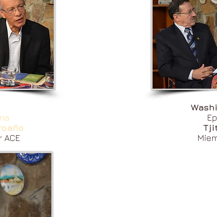
e
Washi
na
Ep
Proaño
Tji
r ACE
Miem