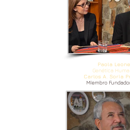
Paola Leon
Genética Huma
Carlos A. Soria 
Miembro Fundado