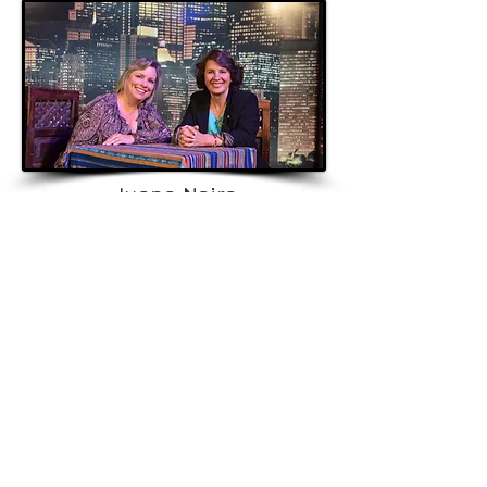
Juana Neira
Periodista
Rosalía y la literatura
Trío
Valentino