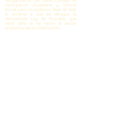
reorganización del nuevo Consejo de
Participación Ciudadana y Control
Social, pero no podemos dejar de lado
lo atinente a que se derogue la
denominada Ley de Plusvalía, que
tanto daño le ha hecho al sector
productivo de la construcción.
Sentimos que las dilaciones atentan
en contra de la votación mayoritaria
de los ecuatorianos. El tiempo corre
de prisa, y los tiempos políticos más
todavía. Se ha gastado ya cerca de un
año de gobierno, no vemos una luz
desde el punto de vista económico y
eso nos preocupa, aunque es verdad
que hay más espacios para el diálogo
y para las libertades.
Las dilaciones son mecanismos que le
juegan pasadas a los pueblos y que
éstos no perdonan.
<< Atrás